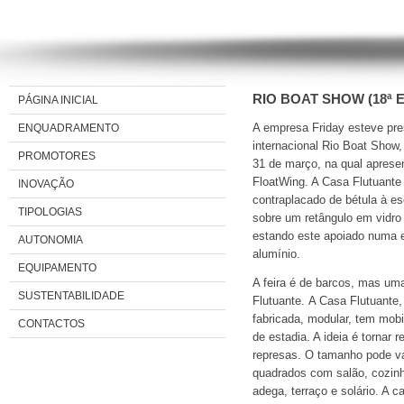
RIO BOAT SHOW (18ª 
PÁGINA INICIAL
ENQUADRAMENTO
A empresa Friday esteve pre
internacional Rio Boat Show,
PROMOTORES
31 de março, na qual apres
FloatWing. A Casa Flutuante
INOVAÇÃO
contraplacado de bétula à es
TIPOLOGIAS
sobre um retângulo em vidro 
estando este apoiado numa e
AUTONOMIA
alumínio.
EQUIPAMENTO
A feira é de barcos, mas uma
SUSTENTABILIDADE
Flutuante. A Casa Flutuante,
fabricada, modular, tem mob
CONTACTOS
de estadia. A ideia é tornar
represas. O tamanho pode va
quadrados com salão, cozinha
adega, terraço e solário. A 