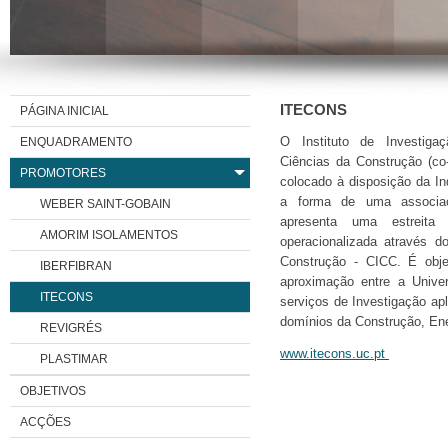
ITECONS
PÁGINA INICIAL
ENQUADRAMENTO
O Instituto de Investiga
Ciências da Construção (co
PROMOTORES
colocado à disposição da In
a forma de uma associaçã
WEBER SAINT-GOBAIN
apresenta uma estreita
AMORIM ISOLAMENTOS
operacionalizada através d
Construção - CICC. É obje
IBERFIBRAN
aproximação entre a Univer
ITECONS
serviços de Investigação ap
domínios da Construção, Ene
REVIGRÉS
www.itecons.uc.pt
PLASTIMAR
OBJETIVOS
ACÇÕES