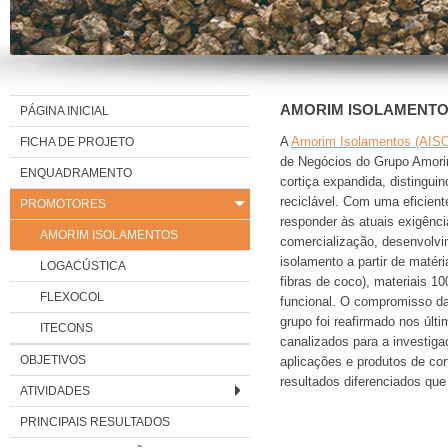
AMORIM ISOLAMENT
PÁGINA INICIAL
FICHA DE PROJETO
A
Amorim Isolamentos (AIS
de Negócios do Grupo Amorim
ENQUADRAMENTO
cortiça expandida, distingui
reciclável. Com uma eficiente
PROMOTORES
responder às atuais exigênc
AMORIM ISOLAMENTOS
comercialização, desenvolvi
isolamento a partir de matér
LOGACÚSTICA
fibras de coco), materiais
FLEXOCOL
funcional. O compromisso d
grupo foi reafirmado nos últ
ITECONS
canalizados para a investig
OBJETIVOS
aplicações e produtos de cor
resultados diferenciados que
ATIVIDADES
PRINCIPAIS RESULTADOS