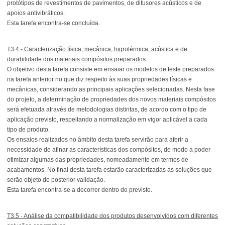
protótipos de revestimentos de pavimentos, de difusores acústicos e de
apoios antivibráticos.
Esta tarefa encontra-se concluída.
T3.4 - Caracterização física, mecânica, higrotérmica, acústica e de
durabilidade dos materiais compósitos preparados
O objetivo desta tarefa consiste em ensaiar os modelos de teste preparados
na tarefa anterior no que diz respeito às suas propriedades físicas e
mecânicas, considerando as principais aplicações selecionadas. Nesta fase
do projeto, a determinação de propriedades dos novos materiais compósitos
será efetuada através de metodologias distintas, de acordo com o tipo de
aplicação previsto, respeitando a normalização em vigor aplicável a cada
tipo de produto.
Os ensaios realizados no âmbito desta tarefa servirão para aferir a
necessidade de afinar as características dos compósitos, de modo a poder
otimizar algumas das propriedades, nomeadamente em termos de
acabamentos. No final desta tarefa estarão caracterizadas as soluções que
serão objeto de posterior validação.
Esta tarefa encontra-se a decorrer dentro do previsto.
T3.5 - Análise da compatibilidade dos produtos desenvolvidos com diferentes