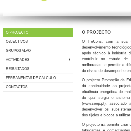
O PROJECTO
O PROJECTO
OBJECTIVOS
O ITeCons, com a sua vo
desenvolvimento tecnológico
GRUPOS ALVO
apoio técnico à indústria 
contribuir no estudo de 
ACTIVIDADES
melhoradas, e permitir a di
RESULTADOS
de níveis de desempenho ene
FERRAMENTAS DE CÁLCULO
O projecto Promoção da Et
dá continuidade ao project
CONTACTOS
eficiência energética de ma
do qual surgiu o sistema
(www.seep.pt), associado a
desenvolver os subsistema
dos tijolos e blocos a utiliza
O projecto irá permitir criar
fabricantes e comerciantes