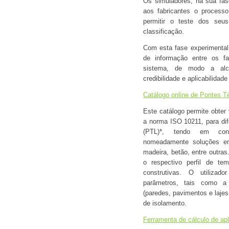
Os simuladores, na sua fas
aos fabricantes o process
permitir o teste dos seu
classificação.
Com esta fase experimental 
de informação entre os fa
sistema, de modo a alc
credibilidade e aplicabilidad
Catálogo online de Pontes T
Este catálogo permite obter
a norma ISO 10211, para dif
(PTL)*, tendo em conta
nomeadamente soluções em a
madeira, betão, entre outras
o respectivo perfil de te
construtivas. O utilizado
parâmetros, tais como a 
(paredes, pavimentos e laje
de isolamento.
Ferramenta de cálculo de ap