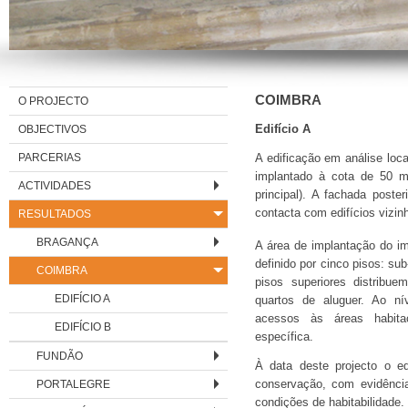
COIMBRA
O PROJECTO
OBJECTIVOS
Edifício A
PARCERIAS
A edificação em análise loca
implantado à cota de 50 m,
ACTIVIDADES
principal). A fachada poste
contacta com edifícios vizin
RESULTADOS
BRAGANÇA
A área de implantação do 
definido por cinco pisos: su
COIMBRA
pisos superiores distribu
EDIFÍCIO A
quartos de aluguer. Ao ní
acessos às áreas habit
EDIFÍCIO B
específica.
FUNDÃO
À data deste projecto o e
PORTALEGRE
conservação, com evidência
condições de habitabilidade.