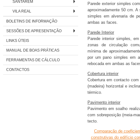
SANTARÉM
Parede exterior simples co
aproximadamente 50 cm. A s
VILA REAL
simples em alvenaria de pe
BOLETINS DE INFORMAÇÃO
ambas as faces.
SESSÕES DE APRESENTAÇÃO
Parede Interior
Parede interior simples, e
LINKS ÚTEIS
zonas de circulação comu
MANUAL DE BOAS PRÁTICAS
mínima de aproximadamente 
por um pano simples em alv
FERRAMENTAS DE CÁLCULO
rebocada em ambas as face
CONTACTOS
Cobertura interior
Cobertura em contacto com o 
(madeira) horizontal e incli
térmico.
Pavimento interior
Pavimento em soalho realiza
com sobreposição (meia-made
tecto.
Comparação de coeficien
construtivas do edifício c