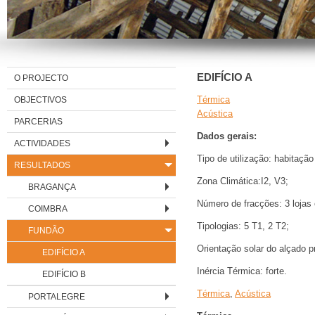
EDIFÍCIO A
O PROJECTO
OBJECTIVOS
Térmica
Acústica
PARCERIAS
Dados gerais:
ACTIVIDADES
Tipo de utilização: habitação
RESULTADOS
Zona Climática:I2, V3;
BRAGANÇA
Número de fracções: 3 lojas 
COIMBRA
Tipologias: 5 T1, 2 T2;
FUNDÃO
Orientação solar do alçado p
EDIFÍCIO A
Inércia Térmica: forte.
EDIFÍCIO B
Térmica
,
Acústica
PORTALEGRE