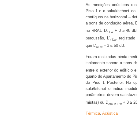
As medições acústicas real
Piso 1 e a sala/kitchnet d
contíguos na horizontal – d
a sons de condução aérea, 
no RRAE D
+ 3 ≥ 48 dB.
nT,w
percussão, L’
, registado
nT,w
que L’
– 3 ≤ 60 dB.
nT,w
Foram realizadas ainda medi
isolamento sonoro a sons d
entre o exterior do edifício
quarto do Apartamento do Pis
do Piso 1 Posterior. No qu
sala/kitcnet o índice med
parâmetros devem satisfaze
mistas) ou D
+ 3 ≥ 28
2m, nT, w
Térmica
,
Acústica