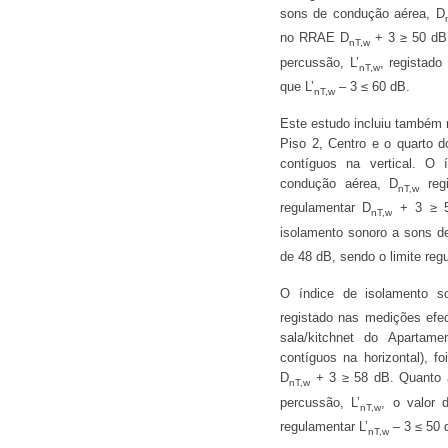
sons de condução aérea, D
no RRAE D
+ 3 ≥ 50 dB.
nT,w
percussão, L’
, registado
nT,w
que L’
– 3 ≤ 60 dB.
nT,w
Este estudo incluiu também 
Piso 2, Centro e o quarto 
contíguos na vertical. O
condução aérea, D
regi
nT,w
regulamentar D
+ 3 ≥ 50
nT,w
isolamento sonoro a sons de
de 48 dB, sendo o limite reg
O índice de isolamento 
registado nas medições efec
sala/kitchnet do Apartam
contíguos na horizontal), f
D
+ 3 ≥ 58 dB. Quanto a
nT,w
percussão, L’
, o valor 
nT,w
regulamentar L’
– 3 ≤ 50 
nT,w