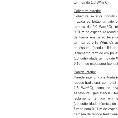
térmica de 1,3 W/mºC).
Cobertura exterior
Cobertura exterior constituí
maciça de betão armado co
térmica de 2,0 W/m.ºC), t
0,01 m de espessura (condut
de forma em betão leve co
térmica de 0,16 W/m.ºC), a
espessura (condutibilida
isolamento térmico em polie
(condutibilidade térmica de
0,10 m de espessura (conduti
Parede interior
Parede interior constituída 
reboco tradicional com 0,02 
1,3 W/mºC), pano de alve
espessura (resistência 
isolamento térmico em 
(condutibilidade térmica de
furado com 0,11 m de espess
camada de reboco tradiciona