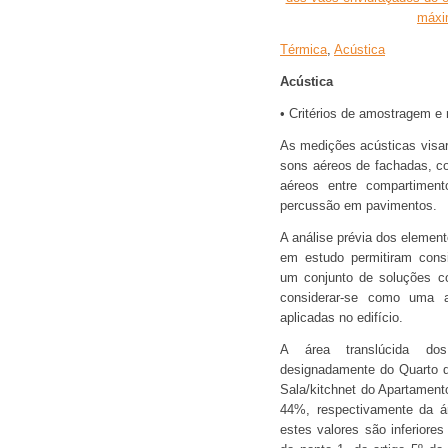
máxi
Térmica
,
Acústica
Acústica
• Critérios de amostragem e
As medições acústicas visa
sons aéreos de fachadas, co
aéreos entre compartimen
percussão em pavimentos.
A análise prévia dos elemento
em estudo permitiram cons
um conjunto de soluções co
considerar-se como uma a
aplicadas no edifício.
A área translúcida dos
designadamente do Quarto d
Sala/kitchnet do Apartament
44%, respectivamente da á
estes valores são inferiores 