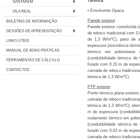
Térmica
SANTARÉM
• Envolvente Opaca
VILA REAL
Parede exterior
BOLETINS DE INFORMAÇÃO
Parede exterior constituída (
SESSÕES DE APRESENTAÇÃO
de reboco tradicional com 0,
de 1,3 W/mºC), pano de al
LINKS ÚTEIS
espessura (resistência térm
MANUAL DE BOAS PRÁTICAS
térmico em poliestiren
(condutibilidade térmica de
FERRAMENTAS DE CÁLCULO
furado com 0,15 m de espess
CONTACTOS
camada de reboco tradiciona
térmica de 1,3 W/mºC).
PTP exterior
Ponte térmica plana exterior, 
camada de reboco tradiciona
térmica de 1,3 W/mºC), ele
m de espessura (condutibil
isolamento térmico em polie
(condutibilidade térmica de 
furado com 0,03 m de espess
camada de reboco tradiciona