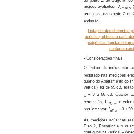
do ponto 1, do artigo 5º do
índices avaliados, D
(
2m,nT,w
termos de adaptação C ou 
emissão.
Listagem dos diferentes p
acústico, obtidos a partir d
exigências regulamentares 
conforto acús
• Considerações finais
O índice de isolamento 
registado nas medições efec
quarto do Apartamento do Pi
vertical), foi de 55 dB, est
+ 3 ≥ 58 dB. Quanto ao 
w
percussão, L’
, o valor
nT, w
regulamentar L’
– 3 ≤ 50
nT, w
As medições acústicas real
Piso 2, Posterior e o quar
contíguos na vertical – det