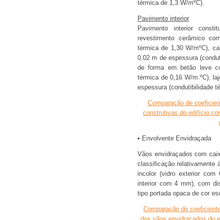
térmica de 1,3 W/mºC).
Pavimento interior
Pavimento interior constit
revestimento cerâmico com
térmica de 1,30 W/mºC), c
0,02 m de espessura (condut
de forma em betão leve co
térmica de 0,16 W/m.ºC), l
espessura (condutibilidade t
Comparação de coeficien
construtivas do edifício c
• Envolvente Envidraçada
Vãos envidraçados com caixi
classificação relativamente 
incolor (vidro exterior c
interior com 4 mm), com dis
tipo portada opaca de cor es
Comparação do coeficiente 
dos vãos envidraçados do ed