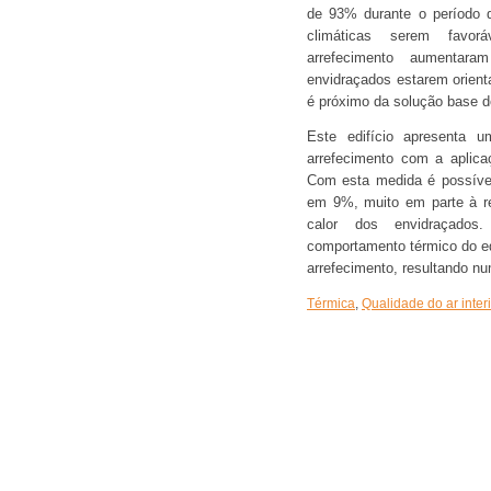
de 93% durante o período 
climáticas serem favor
arrefecimento aumentara
envidraçados estarem orienta
é próximo da solução base do
Este edifício apresenta 
arrefecimento com a aplicaç
Com esta medida é possível
em 9%, muito em parte à re
calor dos envidraçados
comportamento térmico do edi
arrefecimento, resultando n
Térmica
,
Qualidade do ar inter