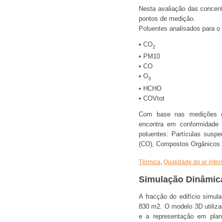
Nesta avaliação das concen
pontos de medição.
Poluentes analisados para o e
• CO
2
• PM10
• CO
• O
3
• HCHO
• COVtot
Com base nas medições ef
encontra em conformidade r
poluentes: Partículas susp
(CO), Compostos Orgânicos 
Térmica
,
Qualidade do ar inter
Simulação Dinâmic
A fracção do edifício simu
830 m2. O modelo 3D utiliz
e a representação em plan