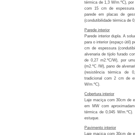
térmica de 1,3 W/m.ºC), por 
com 15 cm de espessura (
parede em placas de ges
(condutibilidade térmica de 
Parede interior
Parede interior dupla. A solu
para o interior (espaço útil)
cm de espessura (condutibi
alvenaria de tijolo furado c
de 0,27 m2.ºC/W), por uma 
(m2.ºC /W), pano de alvenar
(resistência térmica de
tradicional com 2 cm de es
W/m.ºC).
Cobertura interior
Laje maciça com 30cm de es
em MW com aproximadament
térmica de 0,045 W/m.ºC). 
estuque.
Pavimento interior
Laje maciça com 30cm de es