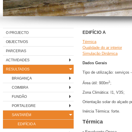
EDIFÍCIO A
O PROJECTO
OBJECTIVOS
Térmica
Qualidade do ar interior
PARCERIAS
Simulação Dinâmica
ACTIVIDADES
Dados Gerais
RESULTADOS
Tipo de utilização: serviços 
BRAGANÇA
2
Área útil: 900m
;
COIMBRA
Zona Climática: I1, V3S;
FUNDÃO
Orientação solar do alçado pr
PORTALEGRE
Inércia Térmica: forte.
SANTARÉM
Térmica
EDIFÍCIO A