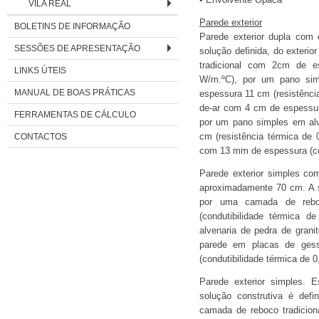
• Envolvente Opaca
VILA REAL
Parede exterior
BOLETINS DE INFORMAÇÃO
Parede exterior dupla com
SESSÕES DE APRESENTAÇÃO
solução definida, do exterio
tradicional com 2cm de es
LINKS ÚTEIS
W/m.ºC), por um pano simp
MANUAL DE BOAS PRÁTICAS
espessura 11 cm (resistênci
de-ar com 4 cm de espessura
FERRAMENTAS DE CÁLCULO
por um pano simples em alv
CONTACTOS
cm (resistência térmica de
com 13 mm de espessura (con
Parede exterior simples co
aproximadamente 70 cm. A sol
por uma camada de rebo
(condutibilidade térmica 
alvenaria de pedra de granit
parede em placas de ges
(condutibilidade térmica de 
Parede exterior simples.
solução construtiva é defin
camada de reboco tradicion