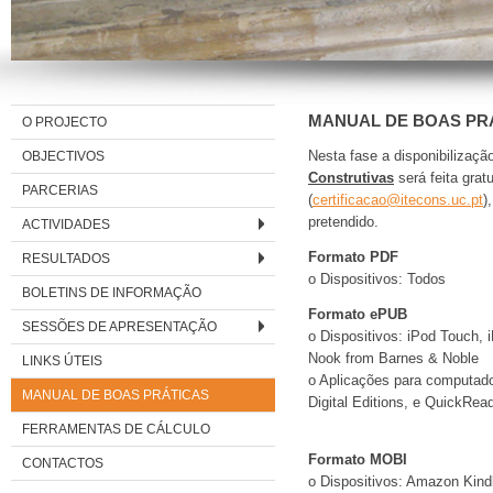
MANUAL DE BOAS PR
O PROJECTO
OBJECTIVOS
Nesta fase a disponibilizaçã
Construtivas
será feita grat
PARCERIAS
(
certificacao@itecons.uc.pt
)
pretendido.
ACTIVIDADES
Formato PDF
RESULTADOS
o Dispositivos: Todos
BOLETINS DE INFORMAÇÃO
Formato ePUB
SESSÕES DE APRESENTAÇÃO
o Dispositivos: iPod Touch,
Nook from Barnes & Noble
LINKS ÚTEIS
o Aplicações para computad
MANUAL DE BOAS PRÁTICAS
Digital Editions, e QuickRea
FERRAMENTAS DE CÁLCULO
Formato MOBI
CONTACTOS
o Dispositivos: Amazon Kind