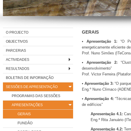
GERAIS
O PROJECTO
OBJECTIVOS
•
Apresentação 1:
“O Pro
energeticamente eficiente de
PARCERIAS
Prof. Nuno Simões (ITeCons/
ACTIVIDADES
•
Apresentação 2:
“Clust
desenvolvimento”
RESULTADOS
Prof. Victor Ferreira (Plataf
BOLETINS DE INFORMAÇÃO
•
Apresentação 3:
“O parque 
SESSÕES DE APRESENTAÇÃO
Eng.º Nuno Clímaco (ADENE 
PROGRAMAS DAS SESSÕES
•
Apresentação 4:
“Técnicas
de edifícios”
APRESENTAÇÕES
GERAIS
Apresentação 4.1:
Cara
Eng.ª Rita Januário (IT
FUNDÃO
Apresentação 4.2:
Term