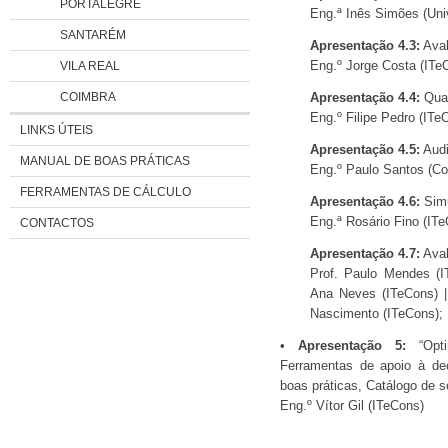
PORTALEGRE
Eng.ª Inês Simões (Uni
SANTARÉM
Apresentação 4.3:
Aval
VILA REAL
Eng.º Jorge Costa (ITe
COIMBRA
Apresentação 4.4:
Qual
Eng.º Filipe Pedro (ITe
LINKS ÚTEIS
Apresentação 4.5:
Audi
MANUAL DE BOAS PRÁTICAS
Eng.º Paulo Santos (Co
FERRAMENTAS DE CÁLCULO
Apresentação 4.6:
Simu
Eng.ª Rosário Fino (ITe
CONTACTOS
Apresentação 4.7:
Aval
Prof. Paulo Mendes (I
Ana Neves (ITeCons) |
Nascimento (ITeCons);
•
Apresentação 5:
“Opti
Ferramentas de apoio à dec
boas práticas, Catálogo de so
Eng.º Vítor Gil (ITeCons)