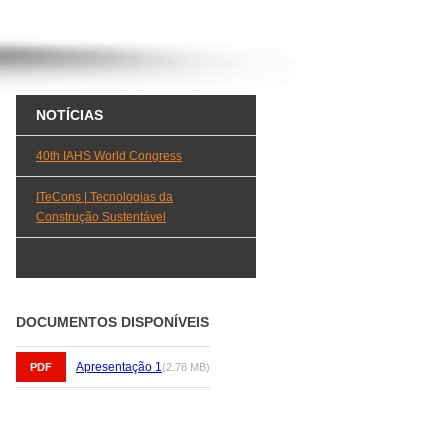
NOTÍCIAS
40th IAHS World Congress
ITeCons | Tecnologias da
Construção Sustentável
DOCUMENTOS DISPONÍVEIS
Apresentação 1
PDF
(2.78 MB)