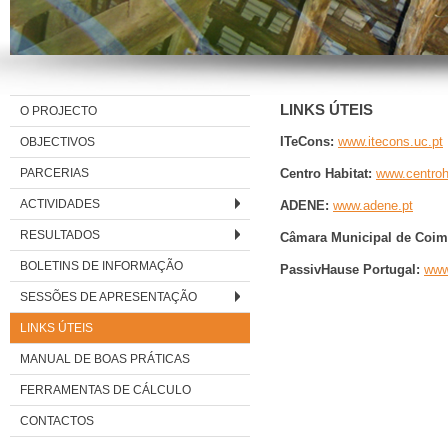
LINKS ÚTEIS
O PROJECTO
OBJECTIVOS
ITeCons:
www.itecons.uc.pt
PARCERIAS
Centro Habitat:
www.centroh
ACTIVIDADES
ADENE:
www.adene.pt
RESULTADOS
Câmara Municipal de Coim
BOLETINS DE INFORMAÇÃO
PassivHause Portugal:
www
SESSÕES DE APRESENTAÇÃO
LINKS ÚTEIS
MANUAL DE BOAS PRÁTICAS
FERRAMENTAS DE CÁLCULO
CONTACTOS