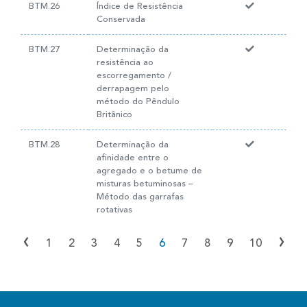
BTM.26
Índice de Resistência
Conservada
BTM.27
Determinação da
resistência ao
escorregamento /
derrapagem pelo
método do Pêndulo
Britânico
BTM.28
Determinação da
afinidade entre o
agregado e o betume de
misturas betuminosas –
Método das garrafas
rotativas
‹
›
1
2
3
4
5
6
7
8
9
10