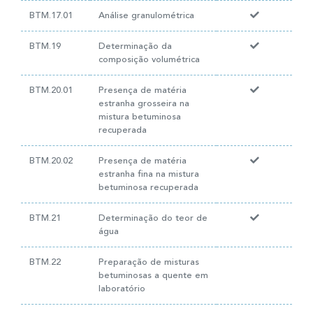
BTM.17.01
Análise granulométrica
BTM.19
Determinação da
composição volumétrica
BTM.20.01
Presença de matéria
estranha grosseira na
mistura betuminosa
recuperada
BTM.20.02
Presença de matéria
estranha fina na mistura
betuminosa recuperada
BTM.21
Determinação do teor de
água
BTM.22
Preparação de misturas
betuminosas a quente em
laboratório