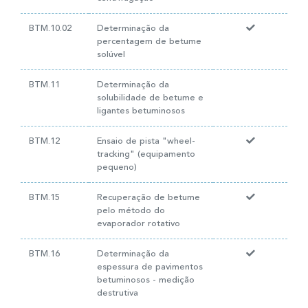
BTM.10.02
Determinação da
percentagem de betume
solúvel
BTM.11
Determinação da
solubilidade de betume e
ligantes betuminosos
BTM.12
Ensaio de pista "wheel-
tracking" (equipamento
pequeno)
BTM.15
Recuperação de betume
pelo método do
evaporador rotativo
BTM.16
Determinação da
espessura de pavimentos
betuminosos - medição
destrutiva