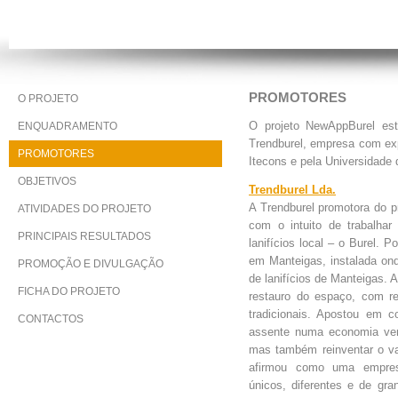
PROMOTORES
O PROJETO
ENQUADRAMENTO
O projeto NewAppBurel est
Trendburel, empresa com exp
PROMOTORES
Itecons e pela Universidade
OBJETIVOS
Trendburel Lda.
A Trendburel promotora do 
ATIVIDADES DO PROJETO
com o intuito de trabalhar 
PRINCIPAIS RESULTADOS
lanifícios local – o Burel. 
em Manteigas, instalada onde
PROMOÇÃO E DIVULGAÇÃO
de lanifícios de Manteigas. 
FICHA DO PROJETO
restauro do espaço, com r
tradicionais. Apostou em c
CONTACTOS
assente numa economia ver
mas também reinventar o va
afirmou como uma empresa
únicos, diferentes e de gra