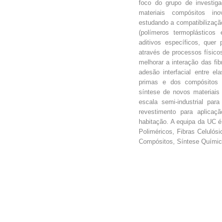
foco do grupo de investig
materiais compósitos ino
estudando a compatibilizaçã
(polímeros termoplásticos 
aditivos específicos, quer 
através de processos físic
melhorar a interação das fi
adesão interfacial entre el
primas e dos compósitos 
síntese de novos materiai
escala semi-industrial par
revestimento para aplicaç
habitação. A equipa da UC é 
Poliméricos, Fibras Celulósi
Compósitos, Síntese Químic