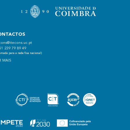
ONTACTOS
cons@itecons.uc.pt
51 239 79 89 49
mada para a rede fixa nacional)
R MAIS