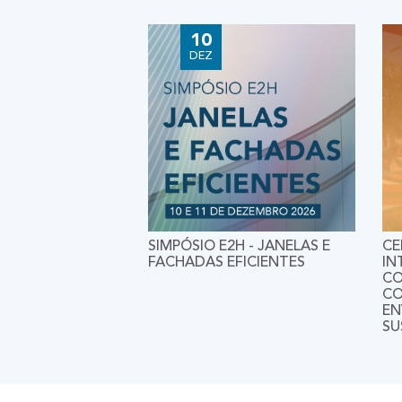
10
DEZ
SIMPÓSIO E2H - JANELAS E
CE
FACHADAS EFICIENTES
IN
CO
CO
EN
SU