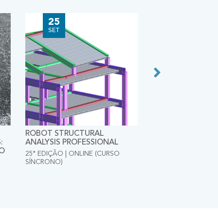
25
23
SET
OUT
ROBOT STRUCTURAL
BIM - REVIT STR
:
ANALYSIS PROFESSIONAL
15ª EDIÇÃO | ONLIN
ÃO
SÍNCRONO)
25ª EDIÇÃO | ONLINE (CURSO
SÍNCRONO)