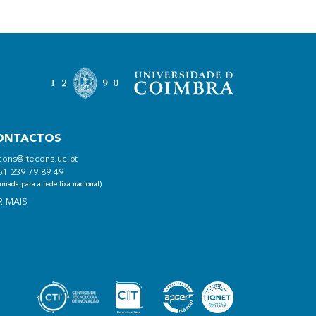
ONTACTOS
cons@itecons.uc.pt
51 239 79 89 49
mada para a rede fixa nacional)
R MAIS