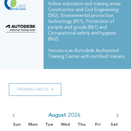
follow education and training areas:
Construction and Civil Engineering
(582), Environmental protection
technology (851), Protection of
people and goods (861) and
Occupational safety and hygiene
(862).
Itecons is an Autodesk Authorized
Training Center with certified trainers.
TRAINING AREAS
August
Sun
Mon
Tue
Wed
Thu
Fri
Sat