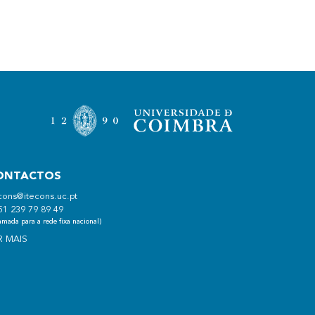
ONTACTOS
cons@itecons.uc.pt
51 239 79 89 49
mada para a rede fixa nacional)
R MAIS