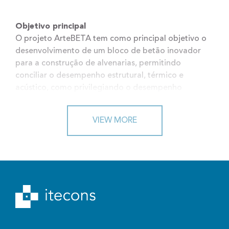
Objetivo principal
O projeto ArteBETA tem como principal objetivo o
desenvolvimento de um bloco de betão inovador
para a construção de alvenarias, permitindo
conciliar o desempenho estrutural, térmico e
acústico, como privilegiando o desempenho
ambiental através da incorporação de
resíduos/subprodutos ou materiais reciclados na sua
VIEW MORE
composição.
Enquadramento
Os blocos de alvenaria têm sido elementos
essenciais no processo construtivo de edifícios,
assegurando grande durabilidade e escassas
anomalias. Contudo, face à crescente evolução
tecnológica e crescente consciencialização de