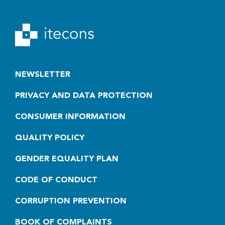
Objetivos
Criar sistemas de monitorização capazes de
operar de forma autónoma, sem depender de
uma rede elétrica externa. Tal será alcançado
através da utilização de dispositivos do tipo
NEWSLETTER
energy harvesters
, protocolos de comunicação
PRIVACY AND DATA PROTECTION
sem fios, aquisição remota de dados baseada
em protocolos de Message Queuing Telemetry
CONSUMER INFORMATION
Transport (MQTT), gestão de bases de dados
de medições, bases de dados de séries
QUALITY POLICY
temporais, análise de métricas e configuração
de alarmes. Todos estes sistemas serão
GENDER EQUALITY PLAN
inicialmente validados experimentalmente em
CODE OF CONDUCT
laboratório.
Utilizar técnicas baseadas em imagem para
CORRUPTION PREVENTION
análise modal, incluindo sistemas lde imagem
recorrendo a drones. Estes sistemas serão
BOOK OF COMPLAINTS