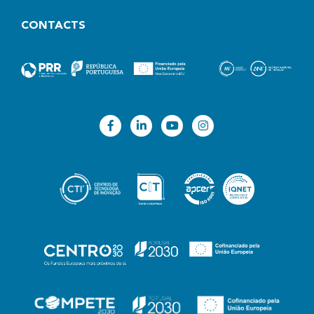
igualmente validados experimentalmente em
laboratório, sob condições controladas.
CONTACTS
Desenvolver técnicas de previsão de danos
baseadas em gémeos digitais, utilizando
dados registados
in situ
. Isto será realizado
através do uso de modelos numéricos da
resposta real da estrutura (para avaliar
parâmetros fundamentais), da definição e
implementação de métodos de deteção de
danos a partir de dados de vibração medidos
apenas na resposta (output-only), e da
atualização dos gémeos digitais com base em
algoritmos e modelos substitutos para
identificar cenários de dano.
Utilizar a Ponte 516 Arouca como prova de
conceito. Isto incluirá a instalação de sistemas
autónomos de monitorização, incluindo
dispositivos imagem, a excitação da ponte
induzida pelo vento e pelos peões através de