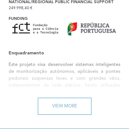
NATIONAL/REGIONAL PUBLIC FINANCIAL SUPPORT
249.998,40 €
FUNDING
Enquadramento
Este projeto visa desenvolver sistemas inteligentes
de monitorização autónomos, aplicáveis a pontes
pedonais suspensas leves e com grandes vãos,
independentes da rede elétrica. Serão utilizadas
técnicas baseadas na imagem, tais como sistemas
de laser, câmaras e drones. Serão desenvolvidos
algoritmos de previsão de danos usando modelos
VIEW MORE
gémeos digitais alimentados por dados obtidos
in-
situ
. A Ponte 516 Arouca será utilizada como prova
de conceito.