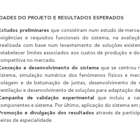
IDADES DO PROJETO E RESULTADOS ESPERADOS
Estudos preliminares
que consistiram num estudo de mercado
exigências e requisitos funcionais do sistema, na avaliaç
(realizada com base num levantamento de soluções existe
estabelecer limites associados aos custos de produção e d
competitiva no mercado.
Conceção e desenvolvimento do sistema
que se centrou 
sistema, simulação numérica dos fenómenos físicos e me
colagem e de betumação de juntas, desenvolvimento de m
ventilação e desenvolvimento de soluções para adaptação da
Campanha de validação experimental
que incluiu a car
componentes e sistema. Por último, aplicação do sistema em p
Promoção e divulgação dos resultados
através da particip
feiras da especialidade.