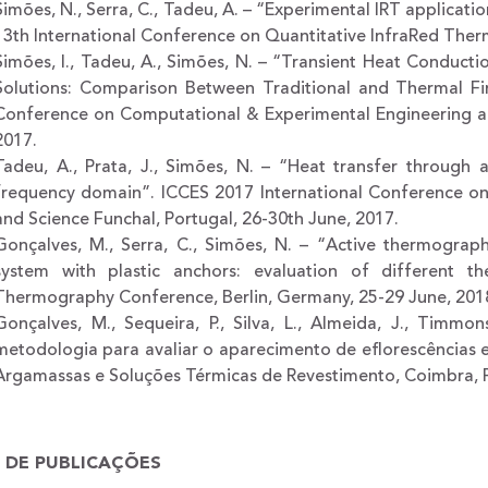
Simões, N., Serra, C., Tadeu, A. – “Experimental IRT applicatio
13th International Conference on Quantitative InfraRed Therm
Simões, I., Tadeu, A., Simões, N. – “Transient Heat Conductio
Solutions: Comparison Between Traditional and Thermal Fin
Conference on Computational & Experimental Engineering and
2017.
Tadeu, A., Prata, J., Simões, N. – “Heat transfer through
frequency domain”. ICCES 2017 International Conference o
and Science Funchal, Portugal, 26-30th June, 2017.
Gonçalves, M., Serra, C., Simões, N. – “Active thermograph
system with plastic anchors: evaluation of different th
Thermography Conference, Berlin, Germany, 25-29 June, 201
Gonçalves, M., Sequeira, P., Silva, L., Almeida, J., Timm
metodologia para avaliar o aparecimento de eflorescências 
Argamassas e Soluções Térmicas de Revestimento, Coimbra, P
A DE PUBLICAÇÕES