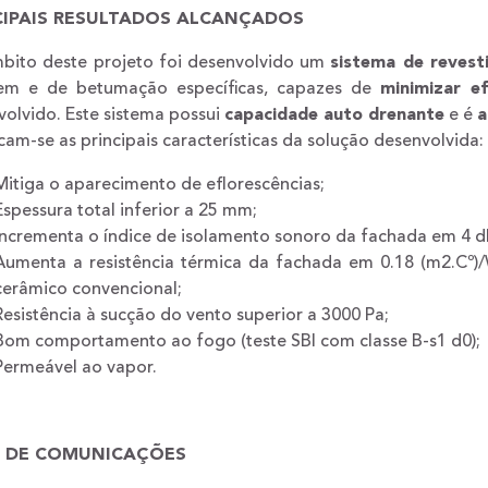
CIPAIS RESULTADOS ALCANÇADOS
bito deste projeto foi desenvolvido um
sistema de revest
em e de betumação específicas, capazes de
minimizar ef
olvido. Este sistema possui
capacidade auto drenante
e é
a
am-se as principais características da solução desenvolvida:
Mitiga o aparecimento de eflorescências;
Espessura total inferior a 25 mm;
Incrementa o índice de isolamento sonoro da fachada em 4 d
Aumenta a resistência térmica da fachada em 0.18 (m2.Cº
cerâmico convencional;
Resistência à sucção do vento superior a 3000 Pa;
Bom comportamento ao fogo (teste SBI com classe B-s1 d0);
Permeável ao vapor.
A DE COMUNICAÇÕES