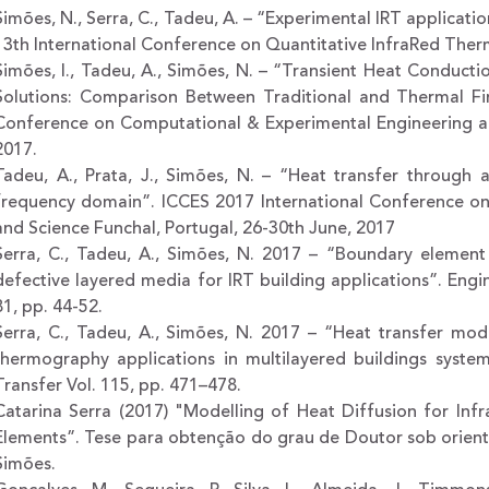
Simões, N., Serra, C., Tadeu, A. – “Experimental IRT applicatio
13th International Conference on Quantitative InfraRed Therm
Simões, I., Tadeu, A., Simões, N. – “Transient Heat Conductio
Solutions: Comparison Between Traditional and Thermal Fin
Conference on Computational & Experimental Engineering and
2017.
Tadeu, A., Prata, J., Simões, N. – “Heat transfer through
frequency domain”. ICCES 2017 International Conference o
and Science Funchal, Portugal, 26-30th June, 2017
Serra, C., Tadeu, A., Simões, N. 2017 – “Boundary element
defective layered media for IRT building applications”. Engi
81, pp. 44-52.
Serra, C., Tadeu, A., Simões, N. 2017 – “Heat transfer model
thermography applications in multilayered buildings syste
Transfer Vol. 115, pp. 471–478.
Catarina Serra (2017) "Modelling of Heat Diffusion for Inf
Elements”. Tese para obtenção do grau de Doutor sob orien
Simões.