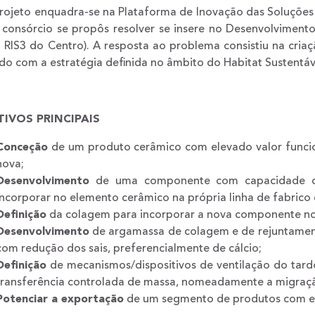
rojeto enquadra-se na Plataforma de Inovação das Soluções I
consórcio se propôs resolver se insere no Desenvolvimento 
o RIS3 do Centro). A resposta ao problema consistiu na cria
do com a estratégia definida no âmbito do Habitat Sustentáv
TIVOS PRINCIPAIS
Conceção
de um produto cerâmico com elevado valor funcion
nova;
Desenvolvimento
de uma componente com capacidade dr
incorporar no elemento cerâmico na própria linha de fabrico
Definição
da colagem para incorporar a nova componente no
Desenvolvimento
de argamassa de colagem e de rejuntament
com redução dos sais, preferencialmente de cálcio;
Definição
de mecanismos/dispositivos de ventilação do tard
transferência controlada de massa, nomeadamente a migraçã
Potenciar a exportação
de um segmento de produtos com el