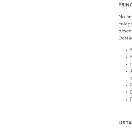
PRIN
No âm
colag
desenv
Destac
LIST