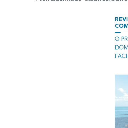
REV
COM
O P
DOM
FAC