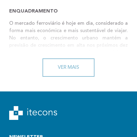
ENQUADRAMENTO
O mercado ferroviário é hoje em dia, considerado a
forma mais económica e mais sustentável de viajar.
No entanto, o crescimento urbano mantém a
previsão de crescimento em alta nos próximos dez
anos e as necessidades de mobilidade adicional
apontam para um crescimento seguro, mesmo no
difícil e saturado mercado europeu.
VER MAIS
Na realidade, a necessidade de resolver a
mobilidade do futuro – as megacidades, as
deslocações para o trabalho a distâncias cada vez
maiores, o impacto ambiental – coloca desafios
importantes aos operadores das linhas ferroviárias,
que, enquanto parte importante da solução, devem
procurar desenvolver soluções que estimulem a
mobilidade sustentável.
Estas exigências estão em linha com a Agenda