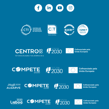
Dentro dos vários sistemas que integram os
interiores ferroviários, o sistema do pavimento é um
dos sistemas com maior impacto na segurança e no
conforto do passageiro e no peso (massa) da
totalidade dos sistemas de interior. É ainda um dos
sistemas que demora mais tempo a instalar no
comboio, apresentando, por isso, um impacto forte
nos custos de fabrico.
Este projeto nasce, assim, desta crescente
necessidade da integração no componente
pavimento ferroviário de novas funcionalidades,
para além das óbvias estruturais e de segurança,
que lhe adicionem maior valor e que, consolidando
num só sistema, dêem resposta a diferentes
necessidades do setor dos transportes públicos
ferroviários.