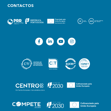
CONTACTOS
PRINCIPAIS OBJETIVOS
O projeto apresenta os seguintes objetivos
específicos:
adquirir conhecimentos técnicos e específicos
sobre armazenagem e transporte de
mercadorias através de paletes, face às
especificidades das diferentes indústrias
(química, alimentar, farmacêutica, de
distribuição, etc.);
explorar materiais com elevado valor funcional
ao nível do comportamento dinâmico e de
durabilidade;
criar soluções construtivas modulares com
estrutura configurável que possam ser
desmontadas no destino, de forma a reduzir
os custos do retorno à origem;