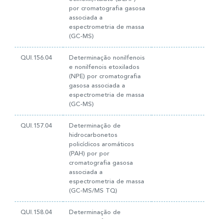
por cromatografia gasosa
associada a
espectrometria de massa
(GC-MS)
QUI.156.04
Determinação nonilfenois
e nonilfenois etoxilados
(NPE) por cromatografia
gasosa associada a
espectrometria de massa
(GC-MS)
QUI.157.04
Determinação de
hidrocarbonetos
policíclicos aromáticos
(PAH) por por
cromatografia gasosa
associada a
espectrometria de massa
(GC-MS/MS TQ)
QUI.158.04
Determinação de