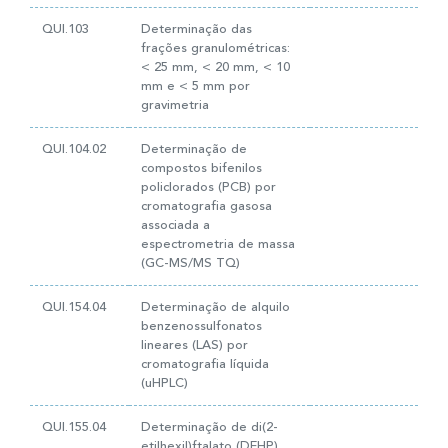
QUI.103
Determinação das
frações granulométricas:
< 25 mm, < 20 mm, < 10
mm e < 5 mm por
gravimetria
QUI.104.02
Determinação de
compostos bifenilos
policlorados (PCB) por
cromatografia gasosa
associada a
espectrometria de massa
(GC-MS/MS TQ)
QUI.154.04
Determinação de alquilo
benzenossulfonatos
lineares (LAS) por
cromatografia líquida
(uHPLC)
QUI.155.04
Determinação de di(2-
etilhexil)ftalato (DEHP)