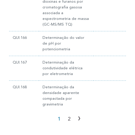
dioxinas e furanos por
cromatografia gasosa
associada a
espectrometria de massa
(GC-MS/MS TQ)
QUI.166
Determinação do valor
de pH por
potenciometria
QUI.167
Determinação da
condutividade elétrica
por eletrometria
QUI.168
Determinação da
densidade aparente
compactada por
gravimetria
›
1
2