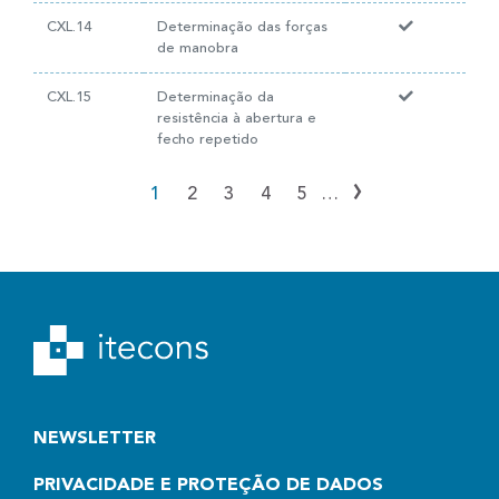
CXL.14
Determinação das forças
de manobra
CXL.15
Determinação da
resistência à abertura e
fecho repetido
›
1
2
3
4
5
…
NEWSLETTER
PRIVACIDADE E PROTEÇÃO DE DADOS