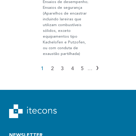
Ensaios de desempenho;
Ensaios de segurança
(Aparelhos de encastrar
incluindo lareiras que
utilizam combustíveis
sólidos, exceto
equipamentos tipo
Kachelofen e Putzofen,
ou com conduta de
exaustão partilhada)
›
1
2
3
4
5
…
NEWSLETTER