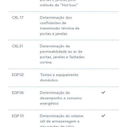
método da "Hot box"
CXL.17
Determinação dos
coeficientes de
transmissão térmica de
portas e janelas
CXL.21
Determinação da
permeabilidade ao ar de
portas, janelas e fachadas
cortina
EQP.02
Testes a equipamento
doméstico
EQP.06
Determinação do
desempenho e consumo
energético
EQP.10
Determinação do volume
útil de armazenagem e
das perdas de calor