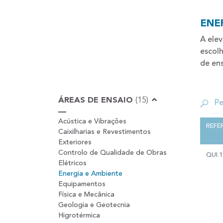
ENE
A elev
escolh
de ens
ÁREAS DE ENSAIO
(15)
Acústica e Vibrações
REFE
Caixilharias e Revestimentos
Exteriores
Controlo de Qualidade de Obras
QUI.1
Elétricos
Energia e Ambiente
Equipamentos
Física e Mecânica
Geologia e Geotecnia
Higrotérmica