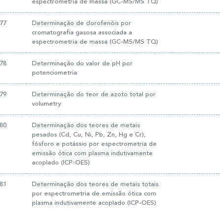
espectrometria de massa (GC-MS/MS TQ)
77
Determinação de clorofenóis por
cromatografia gasosa associada a
espectrometria de massa (GC-MS/MS TQ)
78
Determinação do valor de pH por
potenciometria
79
Determinação do teor de azoto total por
volumetry
80
Determinação dos teores de metais
pesados (Cd, Cu, Ni, Pb, Zn, Hg e Cr),
fósforo e potássio por espectrometria de
emissão ótica com plasma indutivamente
acoplado (ICP-OES)
81
Determinação dos teores de metais totais
por espectrometria de emissão ótica com
plasma indutivamente acoplado (ICP-OES)