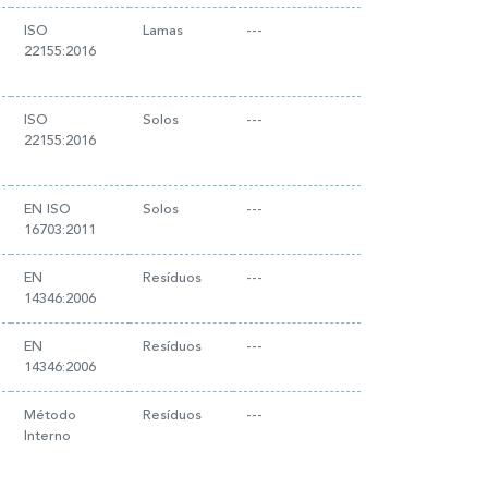
ISO
Lamas
---
22155:2016
ISO
Solos
---
22155:2016
EN ISO
Solos
---
16703:2011
EN
Resíduos
---
14346:2006
EN
Resíduos
---
14346:2006
Método
Resíduos
---
Interno