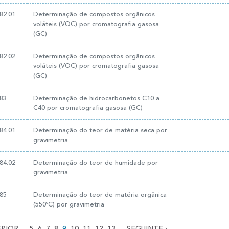
82.01
Determinação de compostos orgânicos
voláteis (VOC) por cromatografia gasosa
(GC)
82.02
Determinação de compostos orgânicos
voláteis (VOC) por cromatografia gasosa
(GC)
83
Determinação de hidrocarbonetos C10 a
C40 por cromatografia gasosa (GC)
84.01
Determinação do teor de matéria seca por
gravimetria
84.02
Determinação do teor de humidade por
gravimetria
85
Determinação do teor de matéria orgânica
(550ºC) por gravimetria