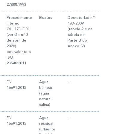
27888:1993
Procedimento
Eluatos
Decreto-Lei n.º
Interno
183/2009
QUI.173.IE.01
(tabela 2 e na
(versão n.º 3
tabela da
de abril de
Parte B do
2026)
Anexo IV)
equivalente a
ISO
28540:2011
EN
Água
---
16691:2015
balnear
(água
natural
salina)
EN
Água
---
16691:2015
residual
(Efluente