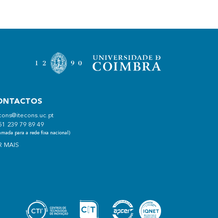
ONTACTOS
cons@itecons.uc.pt
51 239 79 89 49
mada para a rede fixa nacional)
R MAIS