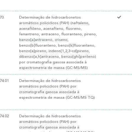
73
Determinação de hidrocarbonetos
aromáticos policiclicos (PAH) (naftaleno,
acenaftileno, acenafteno, fluoreno,
fenantreno, antraceno, fluoranteno, pireno,
benzo[a]antraceno, criseno,
benzo[b]fluoranteno, benzo[k]fluoranteno,
benzo[a]pireno, indeno[1,2,3-cd]pireno,
dibenzo[a,h]antraceno, benzo[ghi]perileno)
por cromatografia gasosa associada à
espectrometria de massa (GC-MS/MS)
74.01
Determinação de hidrocarbonetos
aromáticos policiclicos (PAH) por
cromatografia gasosa associada à
espectrometria de massa (GC-MS/MS TQ)
74.02
Determinação de hidrocarbonetos
aromáticos policiclicos (PAH) por
cromatografia gasosa associada à