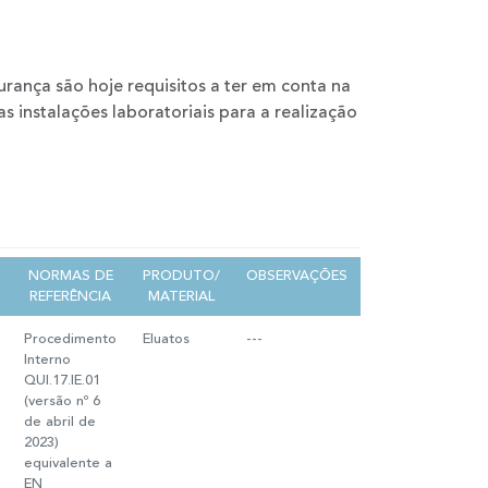
urança são hoje requisitos a ter em conta na
 instalações laboratoriais para a realização
NORMAS DE
PRODUTO/
OBSERVAÇÕES
REFERÊNCIA
MATERIAL
Procedimento
Eluatos
---
Interno
QUI.17.IE.01
(versão nº 6
de abril de
2023)
equivalente a
EN