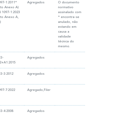
97-1:2011*
Agregados
O documento
eto Anexo A)
normativo
 1097-1:2023
assinalado com
eto Anexo A,
* encontra-se
)
anulado, não
estando em
causa a
validade
técnica do
mesmo.
33-
Agregados
12+A1:2015
3-3:2012
Agregados
97-7:2022
Agregado,Filer
3-4:2008
Agregados