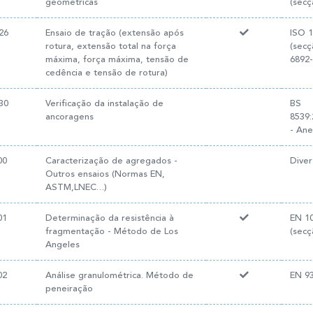
geométricas
(secç
26
Ensaio de tração (extensão após
ISO 1
rotura, extensão total na força
(secç
máxima, força máxima, tensão de
6892-
cedência e tensão de rotura)
30
Verificação da instalação de
BS
ancoragens
8539
- Ane
00
Caracterização de agregados -
Diver
Outros ensaios (Normas EN,
ASTM,LNEC…)
01
Determinação da resistência à
EN 10
fragmentação - Método de Los
(secç
Angeles
02
Análise granulométrica. Método de
EN 93
peneiração