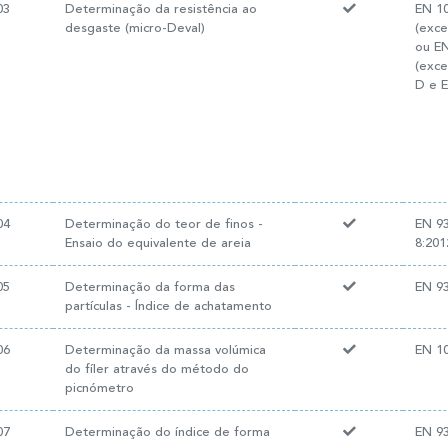
03
Determinação da resistência ao
EN 10
desgaste (micro-Deval)
(exc
ou EN
(exc
D e E
04
Determinação do teor de finos -
EN 9
Ensaio do equivalente de areia
8:20
05
Determinação da forma das
EN 93
partículas - Índice de achatamento
06
Determinação da massa volúmica
EN 10
do fíler através do método do
picnómetro
07
Determinação do índice de forma
EN 93