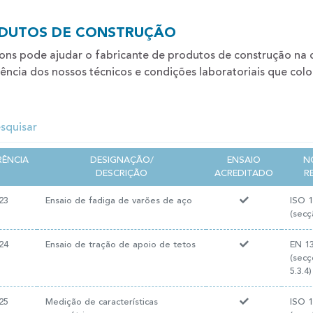
DUTOS DE CONSTRUÇÃO
ons pode ajudar o fabricante de produtos de construção na 
ência dos nossos técnicos e condições laboratoriais que col
RÊNCIA
DESIGNAÇÃO/
ENSAIO
N
DESCRIÇÃO
ACREDITADO
R
23
Ensaio de fadiga de varões de aço
ISO 1
(secç
24
Ensaio de tração de apoio de tetos
EN 1
(secç
5.3.4)
25
Medição de características
ISO 1