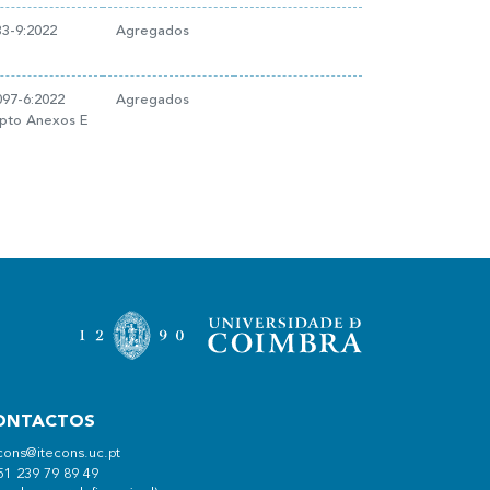
3-9:2022
Agregados
97-6:2022
Agregados
epto Anexos E
ONTACTOS
cons@itecons.uc.pt
51 239 79 89 49