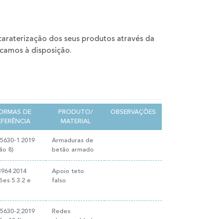
caraterização dos seus produtos através da
ocamos à disposição.
ORMAS DE
PRODUTO/
OBSERVAÇÕES
EFERÊNCIA
MATERIAL
5630-1:2019
Armaduras de
ão 8)
betão armado
3964:2014
Apoio teto
ões 5.3.2 e
falso
5630-2:2019
Redes