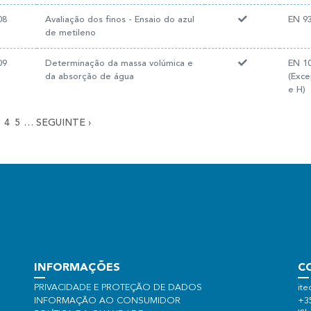
08
Avaliação dos finos - Ensaio do azul
EN 93
de metileno
09
Determinação da massa volúmica e
EN 10
da absorção de água
(Exc
e H)
4
5
…
SEGUINTE
›
INFORMAÇÕES
C
PRIVACIDADE E PROTEÇÃO DE DADOS
ite
INFORMAÇÃO AO CONSUMIDOR
+3