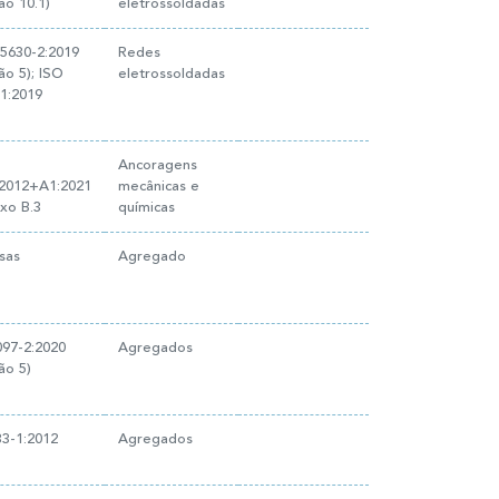
ão 10.1)
eletrossoldadas
5630-2:2019
Redes
ão 5); ISO
eletrossoldadas
1:2019
Ancoragens
:2012+A1:2021
mecânicas e
xo B.3
químicas
sas
Agregado
97-2:2020
Agregados
ão 5)
3-1:2012
Agregados