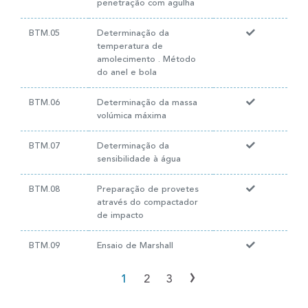
penetração com agulha
BTM.05
Determinação da
temperatura de
amolecimento . Método
do anel e bola
BTM.06
Determinação da massa
volúmica máxima
BTM.07
Determinação da
sensibilidade à água
BTM.08
Preparação de provetes
através do compactador
de impacto
BTM.09
Ensaio de Marshall
›
1
2
3