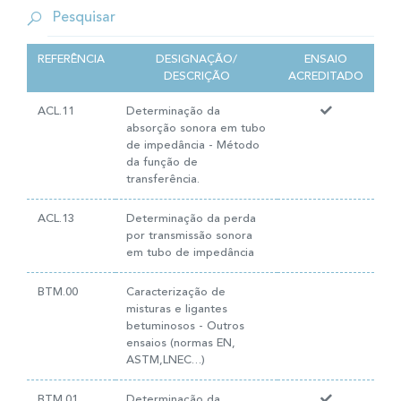
REFERÊNCIA
DESIGNAÇÃO/
ENSAIO
DESCRIÇÃO
ACREDITADO
ACL.11
Determinação da
absorção sonora em tubo
de impedância - Método
da função de
transferência.
ACL.13
Determinação da perda
por transmissão sonora
em tubo de impedância
BTM.00
Caracterização de
misturas e ligantes
betuminosos - Outros
ensaios (normas EN,
ASTM,LNEC…)
BTM.01
Determinação da