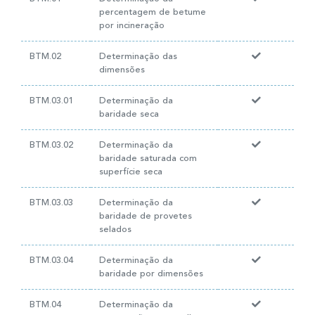
percentagem de betume
por incineração
BTM.02
Determinação das
dimensões
BTM.03.01
Determinação da
baridade seca
BTM.03.02
Determinação da
baridade saturada com
superfície seca
BTM.03.03
Determinação da
baridade de provetes
selados
BTM.03.04
Determinação da
baridade por dimensões
BTM.04
Determinação da