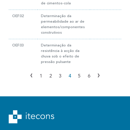
de cimentos-cola
OEF.02
Determinação da
permeabilidade ao ar de
elementos/componentes
construtivos
OEF.03
Determinação da
resistência à acção da
chuva sob o efeito de
pressão pulsante
‹
›
1
2
3
4
5
6