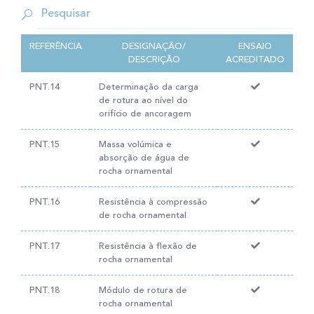
REFERÊNCIA
DESIGNAÇÃO/
ENSAIO
DESCRIÇÃO
ACREDITADO
PNT.14
Determinação da carga
de rotura ao nível do
orifício de ancoragem
PNT.15
Massa volúmica e
absorção de água de
rocha ornamental
PNT.16
Resistência à compressão
de rocha ornamental
PNT.17
Resistência à flexão de
rocha ornamental
PNT.18
Módulo de rotura de
rocha ornamental