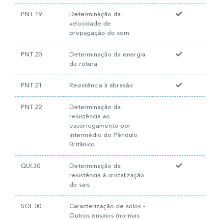
PNT.19
Determinação da
velocidade de
propagação do som
PNT.20
Determinação da energia
de rotura
PNT.21
Resistência à abrasão
PNT.22
Determinação da
resistência ao
escorregamento por
intermédio do Pêndulo
Britânico
QUI.30
Determinação da
resistência à cristalização
de sais
SOL.00
Caracterização de solos -
Outros ensaios (normas