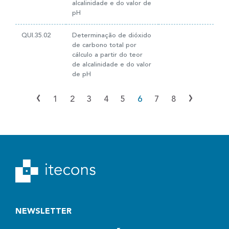
alcalinidade e do valor de
pH
QUI.35.02
Determinação de dióxido
de carbono total por
cálculo a partir do teor
de alcalinidade e do valor
de pH
‹
›
1
2
3
4
5
6
7
8
NEWSLETTER