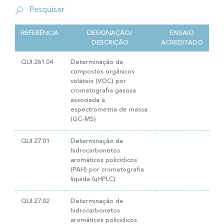
REFERÊNCIA
DESIGNAÇÃO/
ENSAIO
DESCRIÇÃO
ACREDITADO
QUI.261.04
Determinação de
compostos orgânicos
voláteis (VOC) por
cromatografia gasosa
associada à
espectrometria de massa
(GC-MS)
QUI.27.01
Determinação de
hidrocarbonetos
aromáticos policiclicos
(PAH) por cromatografia
líquida (uHPLC)
QUI.27.02
Determinação de
hidrocarbonetos
aromáticos policiclicos