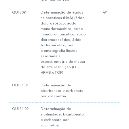
QUI.309
Determinação de ácidos
haloacéticos (HAA) (ácido
dicloroacético, ácido
monocloroacético, ácido
monobromoacético, ácido
dibromooacético, ácido
tricloroacético) por
cromatografia líquida
associada a
espectrometria de massa
de alta resolução (LC-
HRMS qTOF)
QUI.31.01
Determinação de
bicarbonato e carbonato
por volumetria
QUI.31.02
Determinação de
alcalinidade, bicarbonato
e carbonato por
volumetria