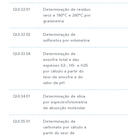
QUI.32.01
Determinação de resíduo
seco a 180°C e 260°C por
gravimetria
QUI.33.03
Determinação de
sulfuretos por volumetria
QUI.33.04
Determinação de
enxofre total e das
espécies S2-, HS- e H2S
por cálculo a partir do
teor de enxofre e do
valor de pH
QUI.34.01
Determinação de sílica
por espectrofotometria
de absorção molecular
QUI.35.01
Determinação de
carbonato por cálculo a
partir do teor de