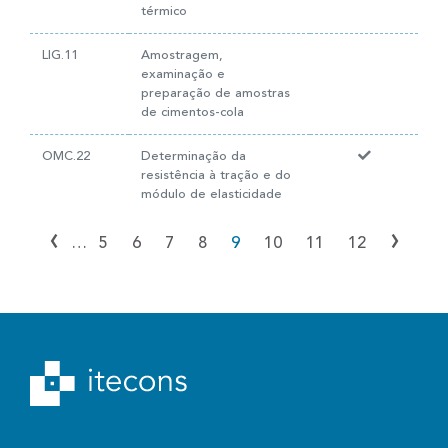
térmico
LIG.11
Amostragem,
examinação e
preparação de amostras
de cimentos-cola
OMC.22
Determinação da
resistência à tração e do
módulo de elasticidade
‹
›
…
5
6
7
8
9
10
11
12