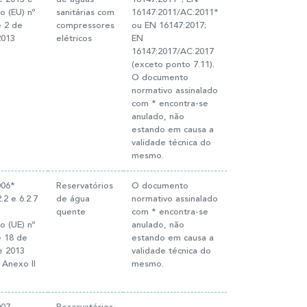
 (EU) nº
sanitárias com
16147:2011/AC:2011*
e 2 de
compressores
ou EN 16147:2017;
2013
elétricos
EN
16147:2017/AC:2017
(exceto ponto 7.11).
O documento
normativo assinalado
com * encontra-se
anulado, não
estando em causa a
validade técnica do
mesmo.
006*
Reservatórios
O documento
.2 e 6.2.7
de água
normativo assinalado
quente
com * encontra-se
 (UE) nº
anulado, não
e 18 de
estando em causa a
e 2013
validade técnica do
 Anexo II
mesmo.