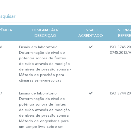
RÊNCIA
DESIGNAÇÃO/
ENSAIO
NORMA
DESCRIÇÃO
ACREDITADO
REFER
16
Ensaio em laboratório:
ISO 3745:20
Determinação do nível de
3745:2012/
potência sonora de fontes
de ruído através da medição
de níveis de pressão sonora -
Método de precisão para
câmaras semi-anecoicas
17
Ensaio de laboratório:
ISO 3744:20
Determinação do nível de
potência sonora de fontes
de ruído através da medição
de níveis de pressão sonora.
Método de engenharia para
um campo livre sobre um