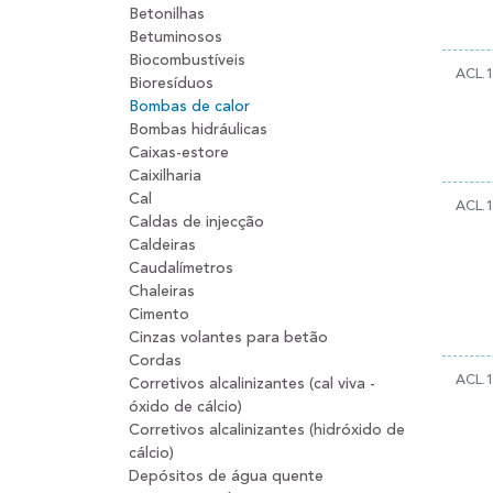
Betonilhas
Betuminosos
Biocombustíveis
ACL.1
Bioresíduos
Bombas de calor
Bombas hidráulicas
Caixas-estore
Caixilharia
Cal
ACL.1
Caldas de injecção
Caldeiras
Caudalímetros
Chaleiras
Cimento
Cinzas volantes para betão
Cordas
ACL.
Corretivos alcalinizantes (cal viva -
óxido de cálcio)
Corretivos alcalinizantes (hidróxido de
cálcio)
Depósitos de água quente