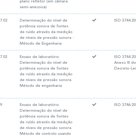
plano refletor (em câmara
semi-anecoica)
7.02
Determinação do nível de
ISO 3744:20
potência sonora de fontes
de ruído através da medição
de níveis de pressão sonora -
Método de Engenharia
7.03
Ensaio de laboratório:
ISO 3744:20
Determinação do nível de
Anexo III do
potência sonora de fontes
Decreto-Lei
de ruído através da medição
de níveis de pressão sonora.
Método de engenharia
19
Ensaio de laboratório:
ISO 3746:20
Determinação do nível de
potência sonora de fontes
de ruído através da medição
de níveis de pressão sonora.
Método de controlo usando