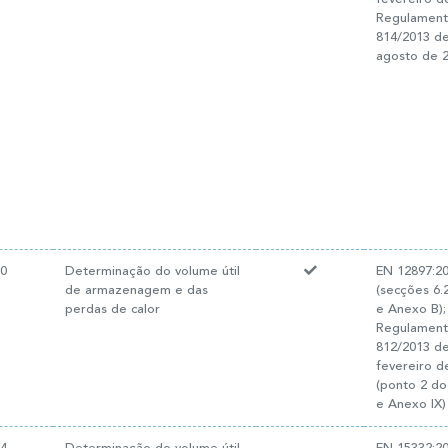
Regulamento
814/2013 d
agosto de 
10
Determinação do volume útil
EN 12897:2
de armazenagem e das
(secções 6.2
perdas de calor
e Anexo B);
Regulamento
812/2013 d
fevereiro d
(ponto 2 do
e Anexo IX)