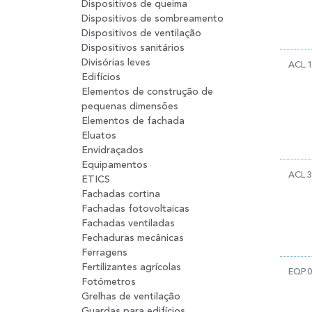
Dispositivos de queima
Dispositivos de sombreamento
Dispositivos de ventilação
Dispositivos sanitários
Divisórias leves
ACL.1
Edifícios
Elementos de construção de
pequenas dimensões
Elementos de fachada
Eluatos
Envidraçados
Equipamentos
ACL.
ETICS
Fachadas cortina
Fachadas fotovoltaicas
Fachadas ventiladas
Fechaduras mecânicas
Ferragens
Fertilizantes agrícolas
EQP.
Fotómetros
Grelhas de ventilação
Guardas para edifícios