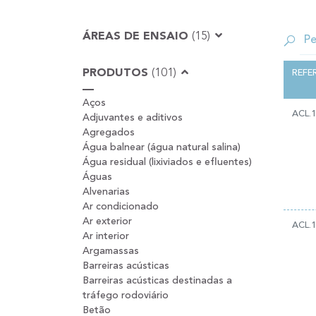
ÁREAS DE ENSAIO
(15)
PRODUTOS
(101)
REFE
Aços
ACL.
Adjuvantes e aditivos
Agregados
Água balnear (água natural salina)
Água residual (lixiviados e efluentes)
Águas
Alvenarias
Ar condicionado
Ar exterior
ACL.
Ar interior
Argamassas
Barreiras acústicas
Barreiras acústicas destinadas a
tráfego rodoviário
Betão