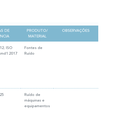
S DE
PRODUTO/
OBSERVAÇÕES
ÊNCIA
MATERIAL
12; ISO
Fontes de
Amd1:2017
Ruído
25
Ruído de
máquinas e
equipamentos