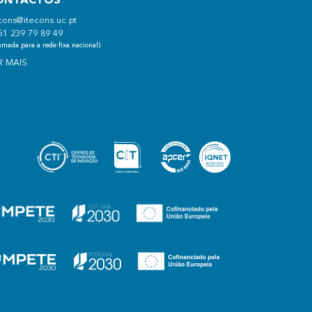
ONTACTOS
cons@itecons.uc.pt
51 239 79 89 49
mada para a rede fixa nacional)
R MAIS