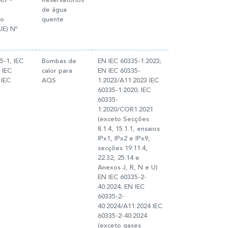
07 -
Reservatórios
de água
to
quente
UE) Nº
5-1, IEC
Bombas de
EN IEC 60335-1:2023;
 IEC
calor para
EN IEC 60335-
 IEC
AQS
1:2023/A11:2023 IEC
60335-1:2020; IEC
60335-
1:2020/COR1:2021
(exceto Secções
8.1.4, 15.1.1, ensaios
IPx1, IPx2 e IPx9,
secções 19.11.4,
22.32, 25.14 e
Anexos J, R, N e U)
EN IEC 60335-2-
40:2024; EN IEC
60335-2-
40:2024/A11:2024 IEC
60335-2-40:2024
(exceto gases