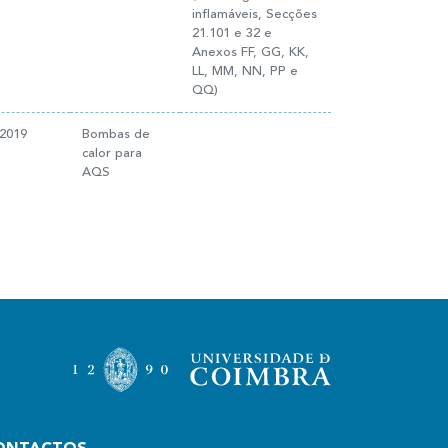
inflamáveis, Secções
21.101 e 32 e
Anexos FF, GG, KK,
LL, MM, NN, PP e
QQ)
:2019
Bombas de
calor para
AQS