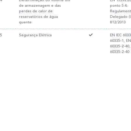
14
Determinação do volume útil
EN 15332:20
de armazenagem e das
ponto 5.4;
perdas de calor de
Regulamen
reservatórios de água
Delegado (
quente
812/2013
15
Segurança Elétrica
EN IEC 6033
60335-1, EN
60335-2-40,
60335-2-40