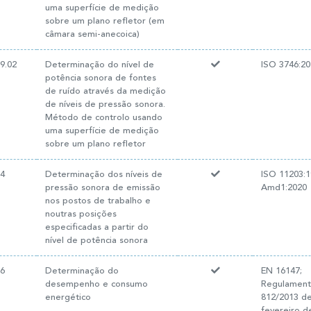
uma superfície de medição
sobre um plano refletor (em
câmara semi-anecoica)
9.02
Determinação do nível de
ISO 3746:20
potência sonora de fontes
de ruído através da medição
de níveis de pressão sonora.
Método de controlo usando
uma superfície de medição
sobre um plano refletor
34
Determinação dos níveis de
ISO 11203:
pressão sonora de emissão
Amd1:2020
nos postos de trabalho e
noutras posições
especificadas a partir do
nível de potência sonora
06
Determinação do
EN 16147;
desempenho e consumo
Regulamento
energético
812/2013 d
fevereiro d