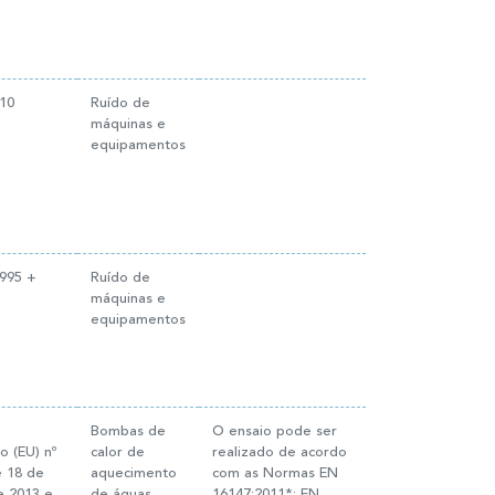
10
Ruído de
máquinas e
equipamentos
1995 +
Ruído de
máquinas e
equipamentos
Bombas de
O ensaio pode ser
 (EU) nº
calor de
realizado de acordo
e 18 de
aquecimento
com as Normas EN
e 2013 e
de águas
16147:2011*; EN