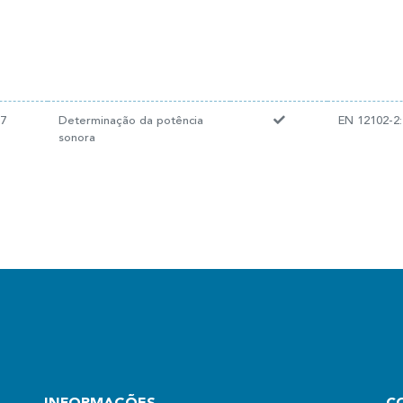
17
Determinação da potência
EN 12102-2
sonora