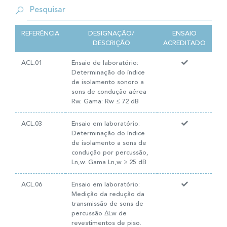
REFERÊNCIA
DESIGNAÇÃO/
ENSAIO
DESCRIÇÃO
ACREDITADO
ACL.01
Ensaio de laboratório:
Determinação do índice
de isolamento sonoro a
sons de condução aérea
Rw. Gama: Rw ≤ 72 dB
ACL.03
Ensaio em laboratório:
Determinação do índice
de isolamento a sons de
condução por percussão,
Ln,w. Gama Ln,w ≥ 25 dB
ACL.06
Ensaio em laboratório:
Medição da redução da
transmissão de sons de
percussão ∆Lw de
revestimentos de piso.