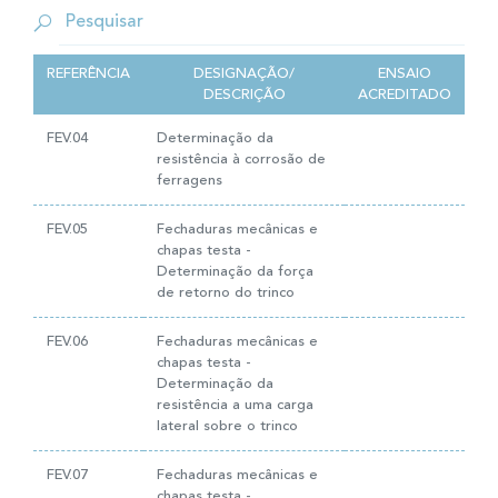
REFERÊNCIA
DESIGNAÇÃO/
ENSAIO
DESCRIÇÃO
ACREDITADO
FEV.04
Determinação da
resistência à corrosão de
ferragens
FEV.05
Fechaduras mecânicas e
chapas testa -
Determinação da força
de retorno do trinco
FEV.06
Fechaduras mecânicas e
chapas testa -
Determinação da
resistência a uma carga
lateral sobre o trinco
FEV.07
Fechaduras mecânicas e
chapas testa -