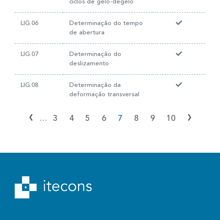
ciclos de gelo-degelo
LIG.06
Determinação do tempo
de abertura
LIG.07
Determinação do
deslizamento
LIG.08
Determinação da
deformação transversal
‹
›
…
3
4
5
6
7
8
9
10