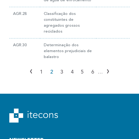
de água de enrocamento
AGR.28
Classificação dos
constituintes de
agregados grossos
reciclados
AGR.30
Determinação dos
elementos prejudiciais de
balastro
‹
›
1
2
3
4
5
6
…