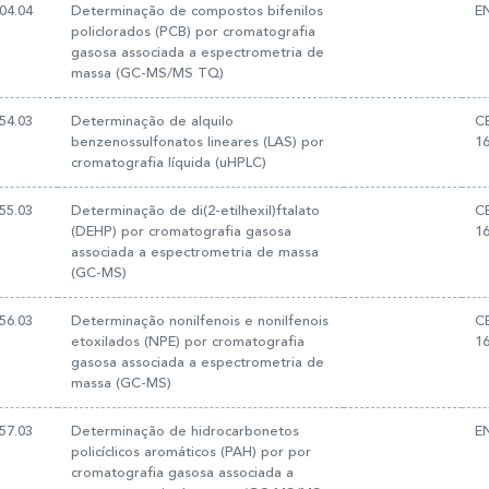
04.04
Determinação de compostos bifenilos
E
policlorados (PCB) por cromatografia
gasosa associada a espectrometria de
massa (GC-MS/MS TQ)
54.03
Determinação de alquilo
C
benzenossulfonatos lineares (LAS) por
1
cromatografia líquida (uHPLC)
55.03
Determinação de di(2-etilhexil)ftalato
C
(DEHP) por cromatografia gasosa
1
associada a espectrometria de massa
(GC-MS)
56.03
Determinação nonilfenois e nonilfenois
C
etoxilados (NPE) por cromatografia
1
gasosa associada a espectrometria de
massa (GC-MS)
57.03
Determinação de hidrocarbonetos
E
policíclicos aromáticos (PAH) por por
cromatografia gasosa associada a