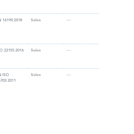
N 16190:2018
Solos
---
SO 22155:2016
Solos
---
N ISO
Solos
---
6703:2011