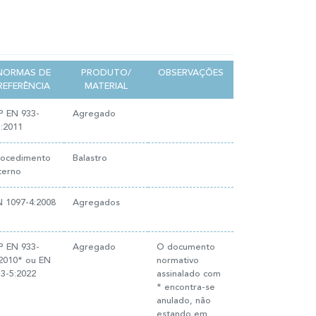
NORMAS DE
PRODUTO/
OBSERVAÇÕES
REFERÊNCIA
MATERIAL
P EN 933-
Agregado
:2011
rocedimento
Balastro
terno
N 1097-4:2008
Agregados
P EN 933-
Agregado
O documento
:2010* ou EN
normativo
3-5:2022
assinalado com
* encontra-se
anulado, não
estando em