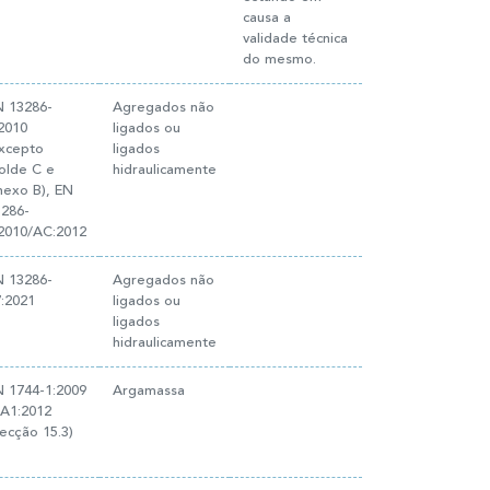
causa a
validade técnica
do mesmo.
N 13286-
Agregados não
2010
ligados ou
Excepto
ligados
olde C e
hidraulicamente
nexo B), EN
3286-
:2010/AC:2012
N 13286-
Agregados não
:2021
ligados ou
ligados
hidraulicamente
N 1744-1:2009
Argamassa
 A1:2012
ecção 15.3)