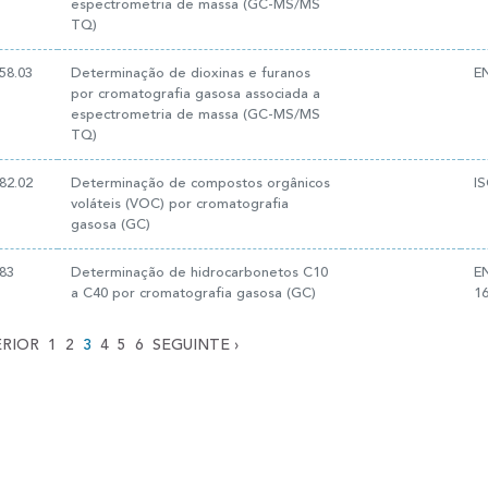
espectrometria de massa (GC-MS/MS
TQ)
58.03
Determinação de dioxinas e furanos
E
por cromatografia gasosa associada a
espectrometria de massa (GC-MS/MS
TQ)
82.02
Determinação de compostos orgânicos
I
voláteis (VOC) por cromatografia
gasosa (GC)
83
Determinação de hidrocarbonetos C10
E
a C40 por cromatografia gasosa (GC)
1
RIOR
1
2
3
4
5
6
SEGUINTE
›