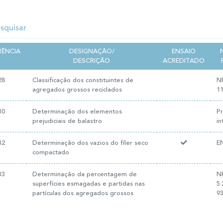
RÊNCIA
DESIGNAÇÃO/
ENSAIO
DESCRIÇÃO
ACREDITADO
28
Classificação dos constituintes de
N
agregados grossos reciclados
11
30
Determinação dos elementos
P
prejudiciais de balastro
in
32
Determinação dos vazios do fíler seco
E
compactado
33
Determinação da percentagem de
N
superfícies esmagadas e partidas nas
5
partículas dos agregados grossos
93