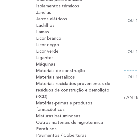
Isolamentos térmicos
Janelas
Jarros elétricos
QUI.1
Ladrilhos
Lamas
Licor branco
Licor negro
Licor verde
QUI.1
Ligantes
Máquinas
Materiais de construção
Materiais metálicos
QUI.1
Materiais reciclados provenientes de
resíduos de construção e demolição
(RCD)
‹
ANTE
Matérias-primas e produtos
farmacêuticos
Misturas betuminosas
Outros materiais de higrotérmica
Parafusos
Pavimentos / Coberturas