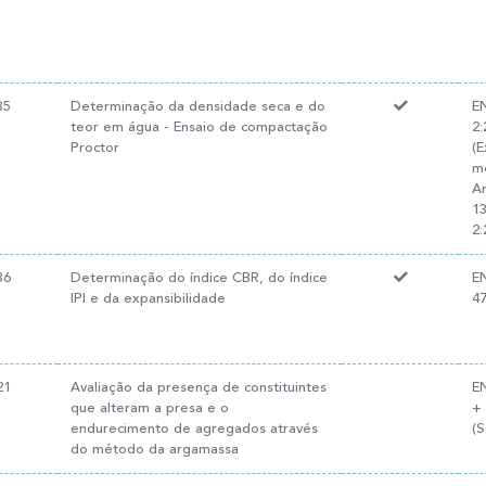
35
Determinação da densidade seca e do
E
teor em água - Ensaio de compactação
2:
Proctor
(
m
A
1
2
36
Determinação do índice CBR, do índice
E
IPI e da expansibilidade
47
21
Avaliação da presença de constituintes
E
que alteram a presa e o
+
endurecimento de agregados através
(S
do método da argamassa