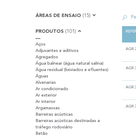
ÁREAS DE ENSAIO
(15)
PRODUTOS
(101)
REFE
Aços
AGR.
Adjuvantes e aditivos
Agregados
Água balnear (água natural salina)
AGR.
Água residual (lixiviados e efluentes)
Águas
Alvenarias
AGR.
Ar condicionado
Ar exterior
Ar interior
AGR.
Argamassas
Barreiras acústicas
Barreiras acústicas destinadas a
tráfego rodoviário
Betão