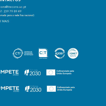
ONTACTOS
cons@itecons.uc.pt
51 239 79 89 49
mada para a rede fixa nacional)
R MAIS