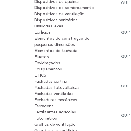
Dispositivos de queima
QUI.1
Dispositivos de sombreamento
Dispositivos de ventilação
Dispositivos sanitários
Divisórias leves
Edifícios
QUI.1
Elementos de construção de
pequenas dimensões
Elementos de fachada
QUI.1
Eluatos
Envidraçados
Equipamentos
ETICS
Fachadas cortina
QUI.1
Fachadas fotovoltaicas
Fachadas ventiladas
Fechaduras mecânicas
Ferragens
Fertilizantes agrícolas
QUI.1
Fotómetros
Grelhas de ventilação
Guardas para edifícios