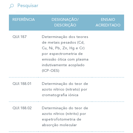
REFERÊNCIA
DESIGNAÇÃO/
ENSAIO
DESCRIÇÃO
ACREDITADO
QUI.187
Determinação dos teores
de metais pesados (Cd,
Cu, Ni, Pb, Zn, Hg e Cr)
por espectrometria de
emissão ótica com plasma
indutivamente acoplado
(ICP-OES)
QUI.188.01
Determinação do teor de
azoto nítrico (nitrato) por
cromatografia iónica
QUI.188.02
Determinação do teor de
azoto nítrico (nitrito) por
espetrofotometria de
absorção molecular