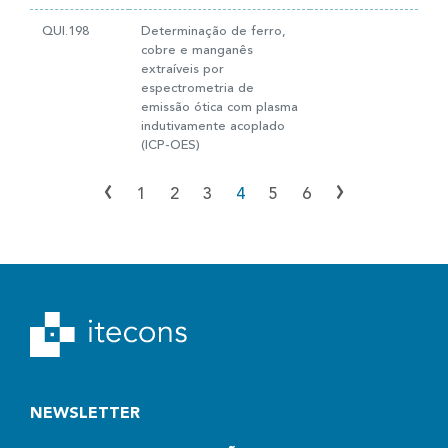
QUI.198
Determinação de ferro,
cobre e manganês
extraíveis por
espectrometria de
emissão ótica com plasma
indutivamente acoplado
(ICP-OES)
‹
›
1
2
3
4
5
6
NEWSLETTER