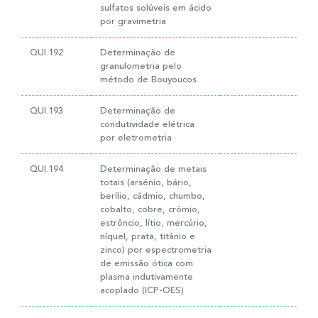
sulfatos solúveis em ácido
por gravimetria
QUI.192
Determinação de
granulometria pelo
método de Bouyoucos
QUI.193
Determinação de
condutividade elétrica
por eletrometria
QUI.194
Determinação de metais
totais (arsénio, bário,
berílio, cádmio, chumbo,
cobalto, cobre, crómio,
estrôncio, lítio, mercúrio,
níquel, prata, titânio e
zinco) por espectrometria
de emissão ótica com
plasma indutivamente
acoplado (ICP-OES)